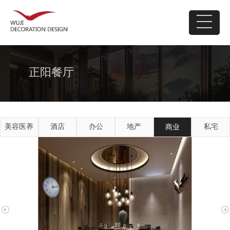
正阳餐厅
美容医养
酒店
办公
地产
私宅
商业