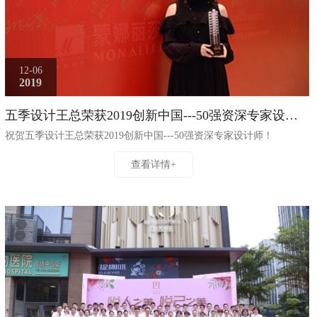
12-06
2019
五季设计王总荣获2019创新中国---50强资深专家设计
师
祝贺五季设计王总荣获2019创新中国---50强资深专家设计师！
查看详情+