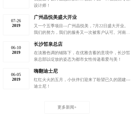
设计师！
为客户提供一站式服务。多年
来参与完成的项目遍布全国各
广州晶悦美盛大开业
07-26
地，完成效果更是得到广大客
2019
又一个五季项目---广州晶悦美，7月22日盛大开业。
户的认可及赞誉。我们时刻以
我们的努力，我们的服务又一次被客户认可。河南五
饱满的热诚，期待明天与您的
季一直致力于美容，医养健康，酒店餐饮，地产，商
合作！
长沙皙泉总店
业办公，私宅等空间的室内设计及软饰搭配，为客户
06-10
提供一站式服务。多年来参与完成的项目遍布全国各
2019
在淡雅色调的铺陈下，在优雅含蓄的意境中，长沙皙
地，完成效果更是得到广大客户的认可及赞誉。我们
泉总部以绽放的姿态为都市女性传递着爱与美！
时刻以饱满的热诚，期待明天与您的合作！
嗨翻迪士尼
06-05
2019
红红火火的五月，小伙伴们迎来了盼望已久的团建---
迪士尼！
更多新闻+