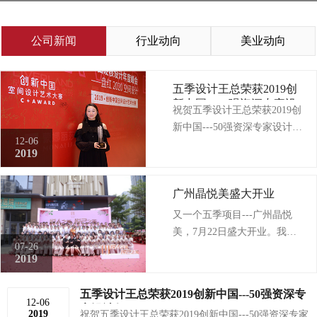
公司新闻
行业动向
美业动向
五季设计王总荣获2019创
新中国---50强资深专家设
祝贺五季设计王总荣获2019创
计师
新中国---50强资深专家设计
12-06
师！
2019
广州晶悦美盛大开业
又一个五季项目---广州晶悦
美，7月22日盛大开业。我们
07-26
的努力，我们的服务又一次被
2019
客户认可。河南五季一直致力
于美容，医养健康，酒店餐
五季设计王总荣获2019创新中国---50强资深专
饮，地产，商业办公，私宅等
12-06
家设计师
2019
祝贺五季设计王总荣获2019创新中国---50强资深专家
空间的室内设计及软饰搭配，