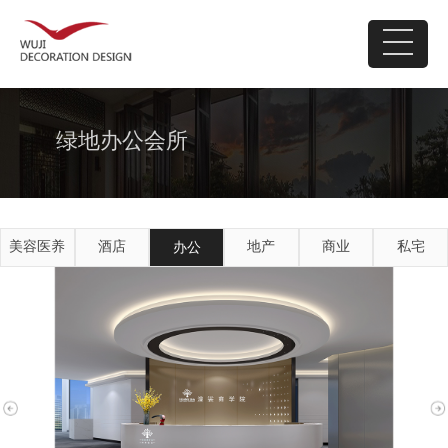
绿地办公会所
美容医养
酒店
地产
商业
私宅
办公